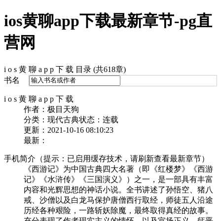
ios黄聊app下载最新章节-pg直
营网
i o s 黄 聊 a p p 下 载 目录 (共618章)
书名
i o s 黄 聊 a p p 下 载
作者：极目天狗
分类：现代古典
状态：连载
更新：2021-10-16 08:10:23
最新：
手机简介（提示：已启用缓存技术，请刷新查看最新章节）
《西游记》为中国古典四大名著（即《红楼梦》《西游
记》《水浒传》《三国演义》）之一，是一部具有丰富
内容和光辉思想的神话小说。全书讲述了孙悟空、猪八
戒、沙僧以及白龙马保护唐僧西行取经，师徒五人沿途
历经各种艰险，一路斩妖除魔，最终取得真经的故事。
充分表现了作者现实主义的情怀，以及宣扬正义、惩恶