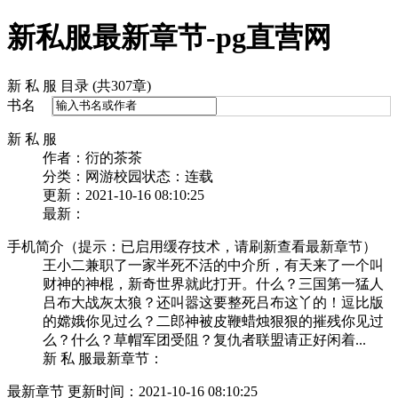
新私服最新章节-pg直营网
新 私 服 目录 (共307章)
书名
新 私 服
作者：衍的茶茶
分类：网游校园
状态：连载
更新：2021-10-16 08:10:25
最新：
手机简介（提示：已启用缓存技术，请刷新查看最新章节）
王小二兼职了一家半死不活的中介所，有天来了一个叫
财神的神棍，新奇世界就此打开。什么？三国第一猛人
吕布大战灰太狼？还叫嚣这要整死吕布这丫的！逗比版
的嫦娥你见过么？二郎神被皮鞭蜡烛狠狠的摧残你见过
么？什么？草帽军团受阻？复仇者联盟请正好闲着...
新 私 服最新章节：
最新章节 更新时间：2021-10-16 08:10:25