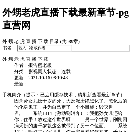
外甥老虎直播下载最新章节-pg
直营网
外 甥 老 虎 直 播 下 载 目录 (共589章)
书名
外 甥 老 虎 直 播 下 载
作者：报告蟹老板
分类：影视同人
状态：连载
更新：2021-10-16 08:10:48
最新：
手机简介（提示：已启用缓存技术，请刷新查看最新章节）
因为孙女儿唐千岁的死，大反派唐绝黑化了。黑化后的
他化身鬼王，并为自己定了一个小目标：毁灭世
界。 系统1314（激动到泪奔）：我把孙女儿还给
你，住手！放过这个世界呀！ 另一个世界，刚刚因
病夭折的唐千岁就这么被带到了另一个位面。 系统
1314：听好了小宝贝儿，你一定要看好你爷爷，千万不