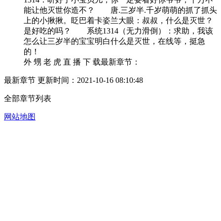
能让他灭世你造不？ 唐.三岁半.千岁萌萌的抓了抓头
上的小揪揪。眨巴着卡姿兰大眼：叔叔，什么是灭世？
是好吃的吗？ 系统1314（无力滑倒）：求助，我该
怎么让三岁半的宝宝明白什么是灭世，在线等，挺急
的！
外 甥 老 虎 直 播 下 载最新章节：
最新章节 更新时间：2021-10-16 08:10:48
全部章节列表
网站地图