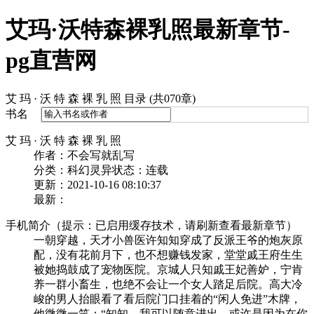
艾玛·沃特森裸乳照最新章节-
pg直营网
艾 玛 · 沃 特 森 裸 乳 照 目录 (共070章)
书名
艾 玛 · 沃 特 森 裸 乳 照
作者：不会写就乱写
分类：科幻灵异
状态：连载
更新：2021-10-16 08:10:37
最新：
手机简介（提示：已启用缓存技术，请刷新查看最新章节）
一朝穿越，天才小兽医许知知穿成了反派王爷的炮灰原
配，没有花前月下，也不想赚钱发家，堂堂戚王府生生
被她捣鼓成了宠物医院。京城人只知戚王妃善妒，宁肯
养一群小畜生，也绝不会让一个女人踏足后院。高大冷
峻的男人抬眼看了看后院门口挂着的“闲人免进”木牌，
他微微一笑：“知知，我可以随意进出，或许是因为在你