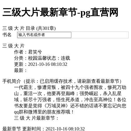
三级大片最新章节-pg直营网
三 级 大 片 目录 (共301章)
书名
三 级 大 片
作者：君笑兮
分类：校园温馨
状态：连载
更新：2021-10-16 08:10:32
最新：
手机简介（提示：已启用缓存技术，请刷新查看最新章节）
一代霸主，惨遭背叛，被四十九个强者围攻，惨死万劫
山，重活一次，他要再登巅峰；强势崛起，杀入乱星
域，斩尽十万强者，悟生死杀道，冲击至高神位！各位
书友要是觉得《万域灵神》还不错的话请不要忘记向您
qq群和微博里的朋友推荐哦！
三 级 大 片最新章节：
最新章节 更新时间：2021-10-16 08:10:32