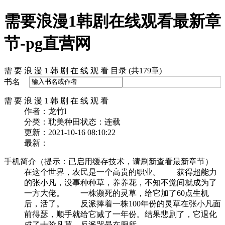
需要浪漫1韩剧在线观看最新章
节-pg直营网
需 要 浪 漫 1 韩 剧 在 线 观 看 目录 (共179章)
书名
需 要 浪 漫 1 韩 剧 在 线 观 看
作者：龙竹l
分类：耽美种田
状态：连载
更新：2021-10-16 08:10:22
最新：
手机简介（提示：已启用缓存技术，请刷新查看最新章节）
在这个世界，农民是一个高贵的职业。 获得超能力
的张小凡，没事种种草，养养花，不知不觉间就成为了
一方大佬。 一株濒死的灵草，给它加了60点生机
后，活了。 反派捧着一株100年份的灵草在张小凡面
前得瑟，顺手就给它减了一年份。结果悲剧了，它退化
成了十阶凡草，反派哭晕在厕所。