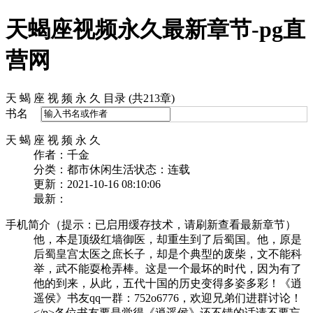
天蝎座视频永久最新章节-pg直
营网
天 蝎 座 视 频 永 久 目录 (共213章)
书名
天 蝎 座 视 频 永 久
作者：千金
分类：都市休闲生活
状态：连载
更新：2021-10-16 08:10:06
最新：
手机简介（提示：已启用缓存技术，请刷新查看最新章节）
他，本是顶级红墙御医，却重生到了后蜀国。他，原是
后蜀皇宫太医之庶长子，却是个典型的废柴，文不能科
举，武不能耍枪弄棒。这是一个最坏的时代，因为有了
他的到来，从此，五代十国的历史变得多姿多彩！《逍
遥侯》书友qq一群：752o6776，欢迎兄弟们进群讨论！
</p>各位书友要是觉得《逍遥侯》还不错的话请不要忘