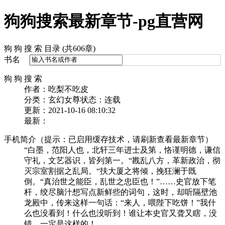
狗狗搜索最新章节-pg直营网
狗 狗 搜 索 目录 (共606章)
书名
狗 狗 搜 索
作者：吃梨不吃皮
分类：玄幻女尊
状态：连载
更新：2021-10-16 08:10:32
最新：
手机简介（提示：已启用缓存技术，请刷新查看最新章节）
“白墨，范阳人也，北轩三年进士及第，恪谨明德，谦信
守礼，文艺器识，皆列第一。“戡乱八方，革新政治，彻
灭宗室割据之乱局。“扶大厦之将倾，挽狂澜于既
倒。“真治世之能臣，乱世之忠臣也！”……史官放下笔
杆，绞尽脑汁想写点新鲜些的词句，这时，却听隔壁池
龙殿中，传来这样一句话：“来人，喂陛下吃饼！”我什
么也没看到！什么也没听到！谁让本史官又聋又瞎，没
错，一定是这样的！