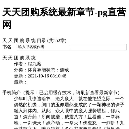
天天团购系统最新章节-pg直营
网
天 天 团 购 系 统 目录 (共552章)
书名
天 天 团 购 系 统
作者：程九溶
分类：体育异能
状态：连载
更新：2021-10-16 08:10:48
最新：
手机简介（提示：已启用缓存技术，请刷新查看最新章节）
少年叶凡惨遭暗算，沦为废人！就在他绝望之际，一个
偶然的机缘，胸口的玉佩居然变成的了一颗神秘的珠子
融入到体内。从此，众人眼中的废人强势崛起，修武
道！炼丹药！所向披靡，威震八方！且看他，一拳葬
地，一剑诛天！妖帝动，一拳灭！佛魔怒，一剑斩！九
天苍穹之下，唯吾独尊！各位书友要是觉得《龙皇妖