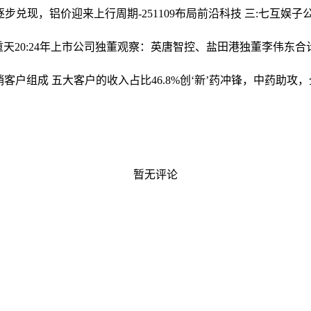
兑现，铝价迎来上行周期-251109
布局前沿科技 三:七互娱子
重天
20:24年上市公司独董观察：英唐智控、盐田港独董李伟东合计
客户组成 五大客户的收入占比46.8%
创‘新’药冲锋，中药助攻，全
暂无评论