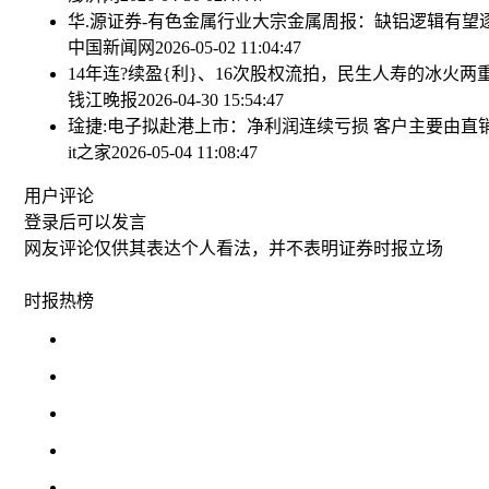
华.源证券-有色金属行业大宗金属周报：缺铝逻辑有望逐步
中国新闻网
2026-05-02 11:04:47
14年连?续盈{利}、16次股权流拍，民生人寿的冰火两
钱江晚报
2026-04-30 15:54:47
琻捷:电子拟赴港上市：净利润连续亏损 客户主要由直销
it之家
2026-05-04 11:08:47
用户评论
登录
后可以发言
网友评论仅供其表达个人看法，并不表明证券时报立场
时报
热榜