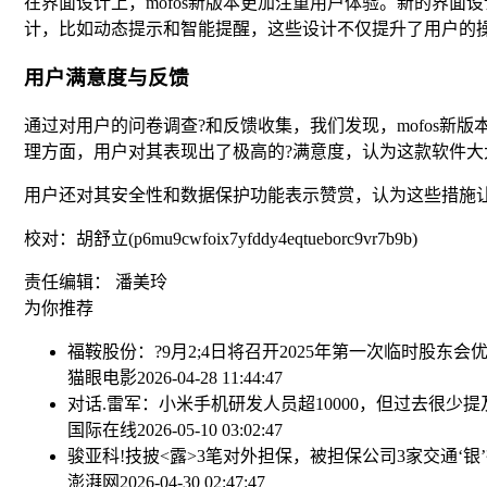
在界面设计上，mofos新版本更加注重用户体验。新的界
计，比如动态提示和智能提醒，这些设计不仅提升了用户的
用户满意度与反馈
通过对用户的问卷调查?和反馈收集，我们发现，mofos
理方面，用户对其表现出了极高的?满意度，认为这款软件大
用户还对其安全性和数据保护功能表示赞赏，认为这些措施
校对：胡舒立(p6mu9cwfoix7yfddy4eqtueborc9vr7b9b)
责任编辑： 潘美玲
为你推荐
福鞍股份：?9月2;4日将召开2025年第一次临时股东会
优
猫眼电影
2026-04-28 11:44:47
对话.雷军：小米手机研发人员超10000，但过去很少提
国际在线
2026-05-10 03:02:47
骏亚科!技披<露>3笔对外担保，被担保公司3家
交通‘
澎湃网
2026-04-30 02:47:47