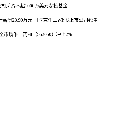
公司斥资不超1000万美元参投基金
薪酬23.90万元 同时兼任三家h股上市公司独董
市场唯一药etf（562050）冲上2%！