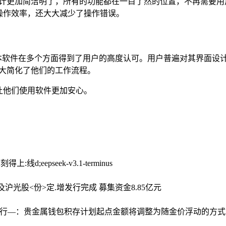
面设计更加简洁明了，所有的功能都在一目了然的位置，不再需要
操作效率，还大大减少了操作错误。
新版本软件在多个方面得到了用户的高度认可。用户普遍对其界面
大简化了他们的工作流程。
让他们使用软件更加安心。
刻得上:线d;eepseek-v3.1-terminus
及
沪光股<份>定.增发行完成 募集资金8.85亿元
银’行—：贵金属钱包积存计划起点金额将调整为随金价浮动的方式