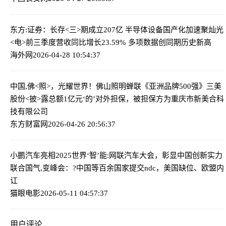
东方:证券：长存<三>期成立207亿 半导体设备国产化加速
聚灿光
<电>前三季度营收同比增长23.59% 多项数据创同期历史新高
海外网
2026-04-28 10:54:37
中国,佛<照>，光耀世界！佛山照明蝉联《亚洲品牌500强》
三美
股份<披>露总额1亿元‘的’对外担保，被担保方为重庆市新美合科
技有限公司
东方财富网
2026-04-26 20:56:37
小鹏汽车亮相2025世界‘智’能:网联汽车大会，彰显中国创新实力
联合国气,变峰会：?中国等百余国家提交ndc，美国缺位、欧盟内
讧
猫眼电影
2026-05-11 04:57:37
用户评论