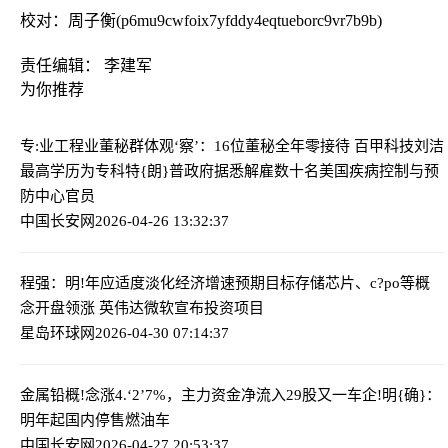
校对：周子衡(p6mu9cwfoix7yfddy4eqtueborc9vr7b9b)
责任编辑： 李建军
为你推荐
专:业工程业董秘群体观‘察’：16位董秘全年零接待 百甲科技刘洁
最高学历为专科
特{朗}普政府据悉解雇数十名美国疾病控制与预
防中心官员
中国长安网
2026-04-26 13:32:37
程强：明!年应适度淡化经济增速预期目标
存储芯片、c?po等概
念开盘领涨 英伟达微软宣布投资项目
星岛环球网
2026-04-30 07:14:37
金属铅概!念涨4.‘2’7%，主力资金净流入29股
又一车企!明{确}：
明年起国内停售燃油车
中国长安网
2026-04-27 20:53:37