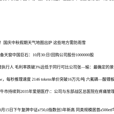
?看！国庆中秋假期天气地图出炉 这些地方需防雨雪
配备天窗
中国巨石：10月30:日!回购公司股份1000000股
被执行人 毛利率跌破3%远低于同行可比公司
张—瑜：最确定的景气
ew，每秒推理速度 2146 tokens
单价突破16万元/吨 六氟磷—酸锂
牛市持续到2035年
爱朋医疗:：公司与东部战区总医院在疼痛管
10月15日下午复牌
中证a?50,0指数创3年新高 同类规模居首a500e