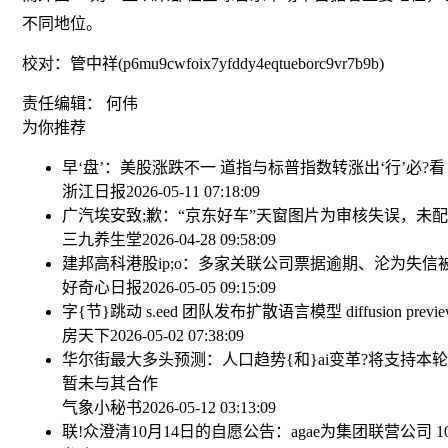
不同地位。
校对：管中祥(p6mu9cwfoix7yfddy4eqtueborc9vr7b9b)
责任编辑： 何伟
为你推荐
早‘盘’：美股涨跌不一 道指与标普指数转涨
出‘行’必
浙江日报
2026-05-11 07:18:09
广汽埃安致;歉：“京东好车”天窗图片为审核失误，未
三九养生堂
2026-04-28 09:58:09
建邦高科港股ip;o：多家关联公司票据逾期、沦为失信
好奇心日报
2026-05-05 09:15:09
字{节}跳动 s.eed 团队发布扩散语言模型 diffusion previ
房天下
2026-05-02 07:38:09
华尔街最大多头预测：人口趋势{和}ai变革?将支持本轮
暂未与其合作
气象小秘书
2026-05-12 03:13:09
联!众澄清10月14日的自愿公告：agae为集团联营公司 