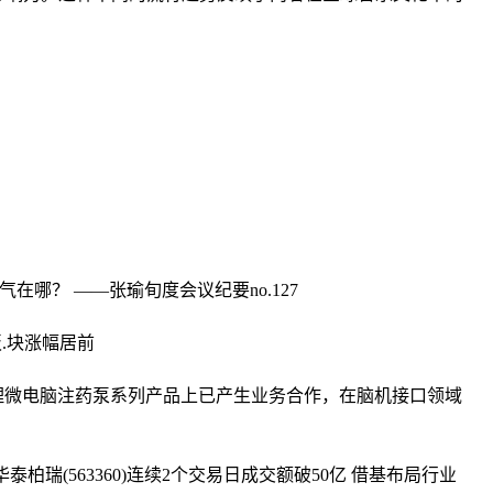
在哪？ ——张瑜旬度会议纪要no.127
板.块涨幅居前
理微电脑注药泵系列产品上已产生业务合作，在脑机接口领域
tf华泰柏瑞(563360)连续2个交易日成交额破50亿 借基布局行业