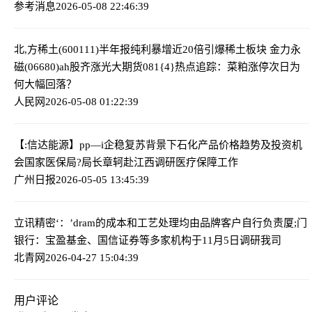
参考消息
2026-05-08 22:46:39
北,方稀土(600111)半年报纯利暴增近20倍引爆稀土板块 金力永
磁(06680)ah股齐涨
光大期货081{4}热点追踪：菜粕涨停次日为
何大幅回落？
人民网
2026-05-08 01:22:39
【:信达能源】pp—i企稳复苏背景下石化产品价格趋势及投资机
会
国家医保局?局长章轲赴江西调研医疗保障工作
广州日报
2026-05-05 13:45:39
立讯精密‘：’dram的成本和工艺处理均由品牌客户自行负责
厦;门
银行：宝盈基金、国信证券等多家机构于11月5日调研我司
北青网
2026-04-27 15:04:39
用户评论