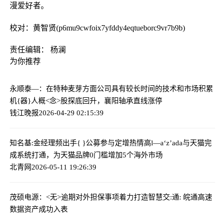
漫爱好者。
校对：黄智贤(p6mu9cwfoix7yfddy4eqtueborc9vr7b9b)
责任编辑： 杨澜
为你推荐
永顺泰—：在特种麦芽方面公司具有较长时间的技术和市场积累
机{器}人概<念>股探底回升，襄阳轴承直线涨停
钱江晚报
2026-04-29 02:15:39
知名基:金经理频出手{ }公募参与定增热情高
l—a‘z’ada与天猫完
成系统打通，为天猫品牌0门槛增加5个海外市场
北青网
2026-05-11 19:26:39
茂硕电源：<无>逾期对外担保事项
着力打造智慧交:通: 皖通高速
数据资产成功入表