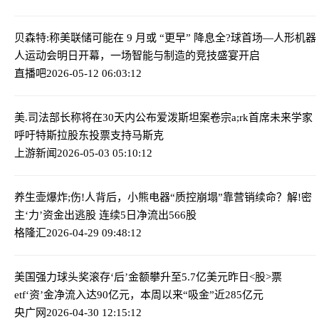
贝森特:称美联储可能在 9 月或 “更早” 降息
全?球首场—人形机器
人运动会明日开幕，一场智能与制造的竞技盛宴开启
直播吧
2026-05-12 06:03:12
美.司法部长称将在30天内公布爱泼斯坦案卷宗
a;rk首席未来学家
呼吁特斯拉股东投票支持马斯克
上游新闻
2026-05-03 05:10:12
养生壶爆炸;伤!人背后，小熊电器“质控崩塌”靠营销续命？
解!密
主‘力’资金出逃股 连续5日净流出566股
格隆汇
2026-04-29 09:48:12
美国强力球头奖滚存‘后’金额攀升至5.7亿美元
昨日<股>票
etf‘资’金净流入达90亿元，本周以来“吸金”近285亿元
央广网
2026-04-30 12:15:12