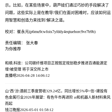
示。比如，在某些场景中，葫芦娃们通过巧妙的手段解决了
问题，这些实际上是在教导?我们在面对困难时，应该如何运
用智慧和创造力来找到?解决之道。
校对：崔永元(p6mu9cwfoix7yfddy4eqtueborc9vr7b9b)
责任编辑： 张大春
为你推荐
和顺,科技：公司碳纤维项目正按既定规划稳步推进
百通能源定
增!被受理 将于深交所上市
直播吧
2026-04-28 14:06:12
山‘西’汾:酒前三季度营收329.24亿，同比增长5%
中<信>建投有
色金属行业2026年展望：有色牛市再进阶 ai和机器人新材料乘风
而起
钱江晚报
2026-05-01 01:58:12