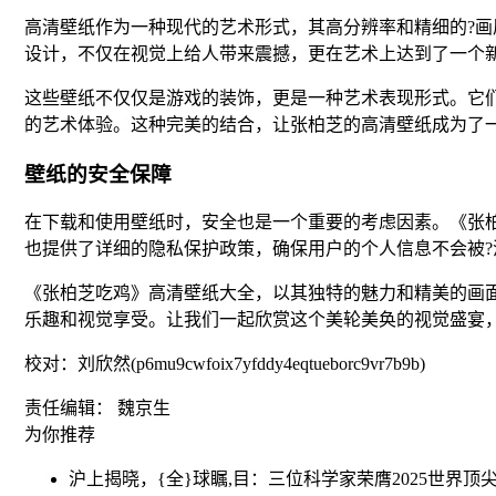
高清壁纸作为一种现代的艺术形式，其高分辨率和精细的?
设计，不仅在视觉上给人带来震撼，更在艺术上达到了一个
这些壁纸不仅仅是游戏的装饰，更是一种艺术表现形式。它
的艺术体验。这种完美的结合，让张柏芝的高清壁纸成为了
壁纸的安全保障
在下载和使用壁纸时，安全也是一个重要的考虑因素。《张
也提供了详细的隐私保护政策，确保用户的个人信息不会被?
《张柏芝吃鸡》高清壁纸大全，以其独特的魅力和精美的画
乐趣和视觉享受。让我们一起欣赏这个美轮美奂的视觉盛宴
校对：刘欣然(p6mu9cwfoix7yfddy4eqtueborc9vr7b9b)
责任编辑： 魏京生
为你推荐
沪上揭晓，{全}球瞩,目：三位科学家荣膺2025世界顶