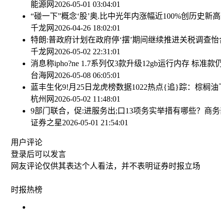
能源网
2026-05-01 03:04:01
“碰一下”概念‘股’奥.比中光年内涨幅近100%创历史新高
千龙网
2026-04-26 18:02:01
特朗:普政府计划在政府停‘摆’期间继续推进关税调查
怡
千龙网
2026-05-02 22:31:01
消息称ipho?ne 1.7系列仅3款升级12gb运行内存 标准款仍
台海网
2026-05-08 06:05:01
蓝丰生化9!月25日龙虎榜数据
1022热点{追}踪：棕
杭州网
2026-05-02 11:48:01
9部门联合，促:进服务出;口13项务实举措有哪些？商
证券之星
2026-05-01 21:54:01
用户评论
登录
后可以发言
网友评论仅供其表达个人看法，并不表明证券时报立场
时报
热榜