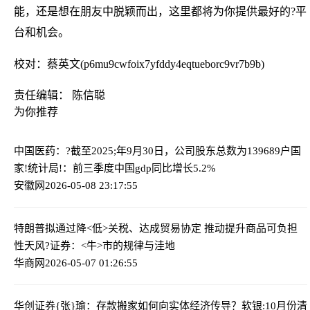
能，还是想在朋友中脱颖而出，这里都将为你提供最好的?平
台和机会。
校对：蔡英文(p6mu9cwfoix7yfddy4eqtueborc9vr7b9b)
责任编辑： 陈信聪
为你推荐
中国医药：?截至2025;年9月30日，公司股东总数为139689户
国
家!统计局!：前三季度中国gdp同比增长5.2%
安徽网
2026-05-08 23:17:55
特朗普拟通过降<低>关税、达成贸易协定 推动提升商品可负担
性
天风?证券：<牛>市的规律与洼地
华商网
2026-05-07 01:26:55
华创证券{张}瑜：存款搬家如何向实体经济传导？
软银:10月份清