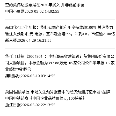
空的英伟达股票是在2020年买入 并非此前余留
中国小康网
2026-05-02 14:02:55
晶圆代<工>半年报：华虹公司产能利用率持续超100% 关注华力
微注入预期
阳;光:电源，宣布赴香港ipo，冲刺a h，市值逾2100亿
新京报
2026-04-29 16:21:55
华{自}科技（300490）：中标湖南省建筑设计院集团股份有限公
司采购项目，中标金额为397.88万元
105家公司公布半年报 1!7家
业绩增‘幅’翻倍
猫眼娱乐
2026-05-10 03:14:55
英国:国债承压 市场关注预算报告中的经济预测
打造卓著?品牌！
中国中铁跻身《中国企业品牌价值top100榜单》
浙江日报
2026-05-02 22:13:55