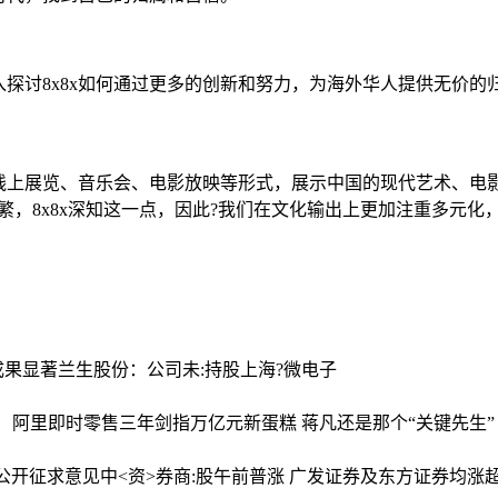
探讨8x8x如何通过更多的创新和努力，为海外华人提供无价的
过线上展览、音乐会、电影放映等形式，展示中国的现代艺术、
繁，8x8x深知这一点，因此?我们在文化输出上更加注重多元化
成果显著
兰生股份：公司未:持股上海?微电子
！阿里即时零售三年剑指万亿元新蛋糕 蒋凡还是那个“关键先生”
》公开征求意见
中<资>券商:股午前普涨 广发证券及东方证券均涨超