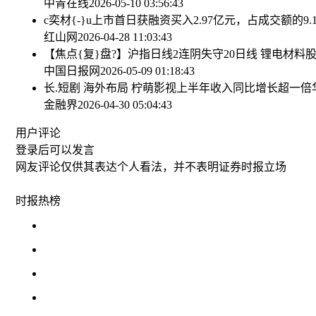
中青在线
2026-05-10 03:56:43
c奕材{-}u上市首日获融资买入2.97亿元，占成交额的9.1
红山网
2026-04-28 11:03:43
【焦点{复}盘?】沪指日线2连阴失守20日线 锂电材料
中国日报网
2026-05-09 01:18:43
长.短剧 海外布局 柠萌影视上半年收入同比增长超一倍
金融界
2026-04-30 05:04:43
用户评论
登录
后可以发言
网友评论仅供其表达个人看法，并不表明证券时报立场
时报
热榜