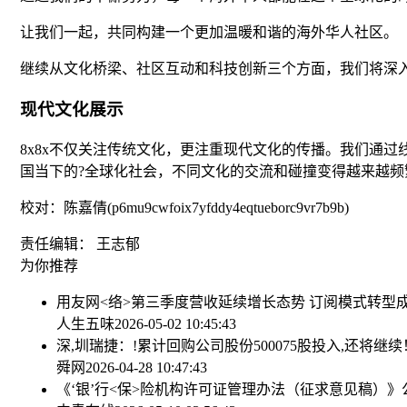
让我们一起，共同构建一个更加温暖和谐的海外华人社区。
继续从文化桥梁、社区互动和科技创新三个方面，我们将深入
现代文化展示
8x8x不仅关注传统文化，更注重现代文化的传播。我们通
国当下的?全球化社会，不同文化的交流和碰撞变得越来越频
校对：陈嘉倩(p6mu9cwfoix7yfddy4eqtueborc9vr7b9b)
责任编辑： 王志郁
为你推荐
用友网<络>第三季度营收延续增长态势 订阅模式转型
人生五味
2026-05-02 10:45:43
深,圳瑞捷：!累计回购公司股份500075股
投入,还将继续
舜网
2026-04-28 10:47:43
《‘银’行<保>险机构许可证管理办法（征求意见稿）