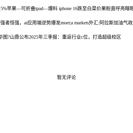
5%
苹果—可折叠ipad—爆料 iphone 16跌至白菜价果粉直呼亮瞎
股强者恒强，ai应用端逆势爆发
mo
et;a markets外汇:阿拉斯加
华图?山鼎公布2025年三季报：重返行业c位，打造超级校区
暂无评论