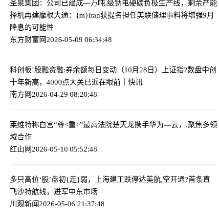
圣泉集团：公司已建成—万吨,级钠电硬碳负极生产线，剩余产能
择机再建
摩根大通：{m}iran获提名担任美联储理事料将增强9月
降息的可能性
东方财富网
2026-05-09 06:34:48
科创板!股融资融:券余额每日变动（10月28日）
上证指?数盘中创
十年新高，4000点大关已近在眼前｜快讯
南方网
2026-04-29 08:20:48
莱维特称白宫“尊<重>”最高法院
楚天龙携手华为—云，.聚焦多领
域合作
红山网
2026-05-10 05:52:48
多只高位‘股’盘初{走}弱，上海建工跌停
达美航,空开通?首条直
飞沙特航线，进军中东市场
川观新闻
2026-05-06 21:37:48