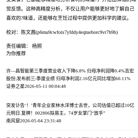
觉反馈。这种高精度分析，不仅让用户能够更好地了解自己
喜欢的?味道，还能够在烹饪过程中提供更加科学的建议。
校对：陈文茜(p6mu9cwfoix7yfddy4eqtueborc9vr7b9b)
责任编辑： 杨照
为你推荐
许—昌智能第三季度营业收入下降6.8% 归母净利润降0.4%
吉宏
股份;发布前三:季度业绩 归母净利润2.16亿元同比增加60.11%
证券之星
2026-05-11 00:04:48
突发讣告‘！’青年企业家林水洋博士去世，公司估值已超过10亿
元
明日.复牌！002806拟易主，74岁女掌门“放手”
南风窗
2026-05-04 23:31:48