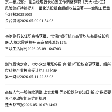
京—粮,控股：副总经理曾长柏因工作调整辞职
【光大<金>工】
风险偏好持续提升，量化选股组合超额收益显著——金融工程量
化月报20251005
金台资讯
2026-05-09 01:54:03
46岁副行长任职资格获批，常‘熟’银行核心高管均从基层成长
机
器,人概念震荡拉升 南京聚隆涨超12%
三联生活周刊
2026-05-09 16:47:03
燃气板块走高，<大>众公用涨停
绍‘兴’银?行股权变更获批，绍兴
市科技产业投资受让约3.83亿股
第一财经
2026-05-11 22:33:03
高位人气—股持续调整 上实发展:等多股跌停
容知日:新以“数据要
素×”驱动智能运维新机遇
楚天都市报
2026-05-10 07:14:03