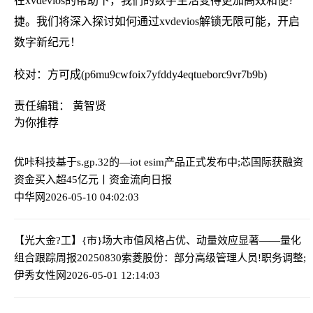
在xvdevios的帮助下，我们的数字生活变得更加高效和便?
捷。我们将深入探讨如何通过xvdevios解锁无限可能，开启
数字新纪元！
校对：方可成(p6mu9cwfoix7yfddy4eqtueborc9vr7b9b)
责任编辑： 黄智贤
为你推荐
优咔科技基于s.gp.32的—iot esim产品正式发布
中;芯国际获融资
资金买入超45亿元丨资金流向日报
中华网
2026-05-10 04:02:03
【光大金?工】{市}场大市值风格占优、动量效应显著——量化
组合跟踪周报20250830
索菱股份：部分高级管理人员!职务调整;
伊秀女性网
2026-05-01 12:14:03