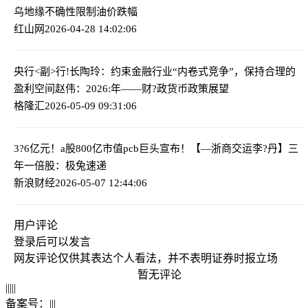
乌地缘不确性限制油价跌幅
红山网
2026-04-28 14:02:06
央行<副>行!长陶玲：约束金融行业“内卷式竞争”，保持合理的
盈利空间
赵伟：2026:年——财?政货币政策展望
格隆汇
2026-05-09 09:31:06
3?6亿元！a股800亿市值pcb巨头宣布！
【—浙商交运李?丹】三
年一倍股：极兔速递
新浪财经
2026-05-07 12:44:06
用户评论
登录
后可以发言
网友评论仅供其表达个人看法，并不表明证券时报立场
暂无评论
|
|
|
|
|
备案号：
|
|
|