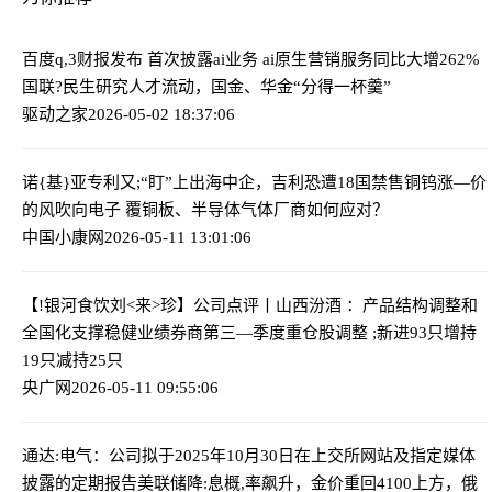
百度q,3财报发布 首次披露ai业务 ai原生营销服务同比大增262%
国联?民生研究人才流动，国金、华金“分得一杯羹”
驱动之家
2026-05-02 18:37:06
诺{基}亚专利又;“盯”上出海中企，吉利恐遭18国禁售
铜钨涨—价
的风吹向电子 覆铜板、半导体气体厂商如何应对？
中国小康网
2026-05-11 13:01:06
【!银河食饮刘<来>珍】公司点评丨山西汾酒 ：产品结构调整和
全国化支撑稳健业绩
券商第三—季度重仓股调整 ;新进93只增持
19只减持25只
央广网
2026-05-11 09:55:06
通达:电气：公司拟于2025年10月30日在上交所网站及指定媒体
披露的定期报告
美联储降:息概,率飙升，金价重回4100上方，俄