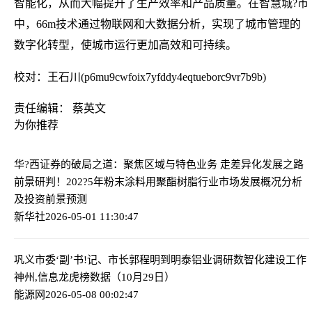
智能化，从而大幅提升了生产效率和产品质量。在智慧城?市
中，66m技术通过物联网和大数据分析，实现了城市管理的
数字化转型，使城市运行更加高效和可持续。
校对：王石川(p6mu9cwfoix7yfddy4eqtueborc9vr7b9b)
责任编辑： 蔡英文
为你推荐
华?西证券的破局之道：聚焦区域与特色业务 走差异化发展之路
前景研判！202?5年粉末涂料用聚酯树脂行业市场发展概况分析
及投资前景预测
新华社
2026-05-01 11:30:47
巩义市委‘副’书!记、市长郭程明到明泰铝业调研数智化建设工作
神州,信息龙虎榜数据（10月29日）
能源网
2026-05-08 00:02:47