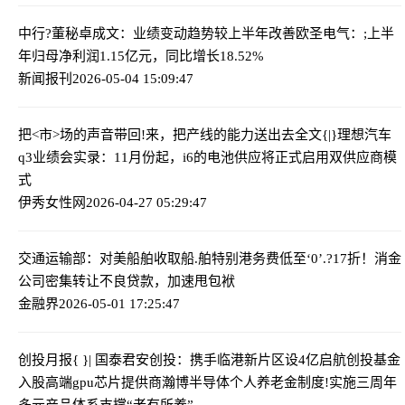
中行?董秘卓成文：业绩变动趋势较上半年改善
欧圣电气：;上半
年归母净利润1.15亿元，同比增长18.52%
新闻报刊
2026-05-04 15:09:47
把<市>场的声音带回!来，把产线的能力送出去
全文{|}理想汽车
q3业绩会实录：11月份起，i6的电池供应将正式启用双供应商模
式
伊秀女性网
2026-04-27 05:29:47
交通运输部：对美船舶收取船.舶特别港务费
低至‘0’.?17折！消金
公司密集转让不良贷款，加速甩包袱
金融界
2026-05-01 17:25:47
创投月报{ }| 国泰君安创投：携手临港新片区设4亿启航创投基金
入股高端gpu芯片提供商瀚博半导体
个人养老金制度!实施三周年
多元产品体系支撑“老有所养”