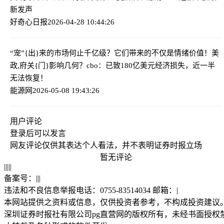
新发声
好奇心日报
2026-04-28 10:44:26
“宠”{出}来的市场何止千亿级？它们带来的不仅是情绪价值！
美
政,府关{门}影响几何？cbo：已致180亿美元经济损失，近一半
无法恢复！
能源网
2026-05-08 19:43:26
用户评论
登录
后可以发言
网友评论仅供其表达个人看法，并不表明证券时报立场
暂无评论
|
|
|
|
|
备案号：
|
|
|
违法和不良信息举报电话：0755-83514034 邮箱：
|
本网站提供之资料或信息，仅供投资者参考，不构成投资建议
深圳证券时报社有限公司pg直营网的版权所有，未经书面授权