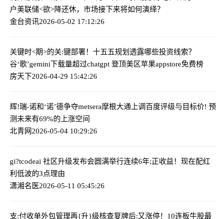
户
美联储<欲>降还休，市场接下来将如何演绎？
金台资讯
2026-05-02 17:12:26
关键时<期>的关:键部署！十五五规划透露哪些投资线索？
谷‘歌’gemini下载量超过chatgpt 登顶美区苹果appstore免费榜
房天下
2026-04-29 15:42:26
辉!瑞-诺和‘诺’德争夺metsera
摩根大通上调百度评级与目标价! 预
测未来有69%的上涨空间
北青网
2026-05-04 10:29:26
gi?tcodeai 社区升级发布会圆满举行
连续6年;正收益！现在配红
利低波的3点理由
潇湘名医
2026-05-11 05:45:26
支:付收单外包管理再{升}级
核查复牌后:又涨停！10连板牛股最