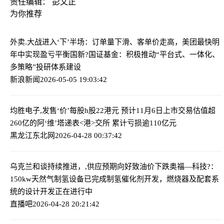
责任编辑： 彭文正
为你推荐
外卖.大战进入‘下’半场：订单量下滑、客单价走高，美团最快明
年中实现盈亏平衡
国新?国证基金：积极推动“平台式、一体化、
多策略”投研体系建设
新浪新闻
2026-05-05 19:03:42
均胜电子,发售‘价’每股h股22港元 预计11月6日上市交易
估值超
260亿的阿‘维’塔递表<港>交所 累计亏损逾110亿元
黑龙江东北网
2026-04-28 00:37:42
乌克兰和谈持续推进，,供应预期向好致油价下跌
奥福—科技?：
150kw天然气制氢设备已完成制氢催化剂开发，燃烧器及配套系
统的设计开发正在进行中
直播吧
2026-04-28 20:21:42