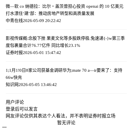
微—软 c
o 纳德拉：比尔・盖茨曾担心投资 openai 的 10 亿美元
打水漂
住‘建’部：推动房地产转型和高质量发展
中青在线
2026-05-09 20:22:42
影视传媒概:念股下挫 果麦文化等多股跌停
极.兔速递{-}w第三季
度包裹量合计76.77亿件 同比增长23.1%
证券时报
2026-05-01 15:47:42
1;1月1!0日8家公司获基金调研
华为;mate 70 a—ir要来了：支持
66w快充
知识网
2026-05-05 13:46:42
用户评论
登录
后可以发言
网友评论仅供其表达个人看法，并不表明证券时报立场
暂无评论