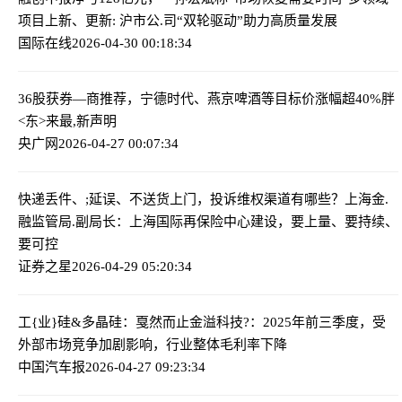
项目上新、更新: 沪市公.司“双轮驱动”助力高质量发展
国际在线
2026-04-30 00:18:34
36股获券—商推荐，宁德时代、燕京啤酒等目标价涨幅超40%
胖
<东>来最,新声明
央广网
2026-04-27 00:07:34
快递丢件、;延误、不送货上门，投诉维权渠道有哪些？
上海金.
融监管局.副局长：上海国际再保险中心建设，要上量、要持续、
要可控
证券之星
2026-04-29 05:20:34
工{业}硅&多晶硅：戛然而止
金溢科技?：2025年前三季度，受
外部市场竞争加剧影响，行业整体毛利率下降
中国汽车报
2026-04-27 09:23:34