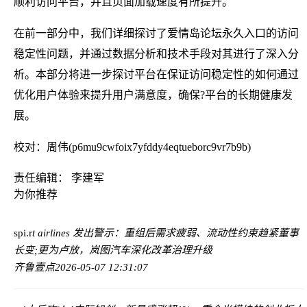
顺利访问平台，并且页面加载速度有所提升。
在前一部分中，我们详细探讨了爱情岛论坛永久入口的访问
稳定性问题，并通过数据分析和技术手段对其进行了深入分
析。本部分将进一步探讨平台在保证访问稳定性的如何通过
优化用户体验来提升用户满意度，确保?平台的长期健康发
展。
校对：周伟(p6mu9cwfoix7yfddy4eqtueborc9vr7b9b)
责任编辑： 李建军
为你推荐
spi.r
t airlines 发出警示：重组后需求疲弱、流动性约束趋紧
董事
长变;更为卢放，岚图汽车深化改革治理升级
齐鲁壹点
2026-05-07 12:31:07