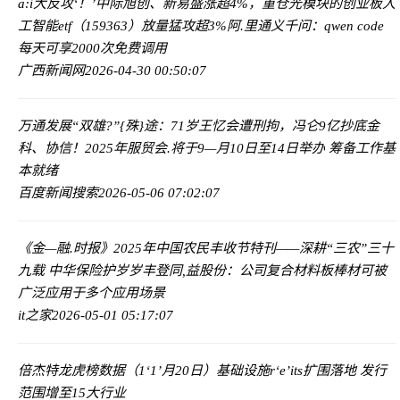
a:i大反攻‘！’中际旭创、新易盛涨超4%，重仓光模块的创业板人
工智能etf（159363）放量猛攻超3%
阿.里通义千问：qwen code
每天可享2000次免费调用
广西新闻网
2026-04-30 00:50:07
万通发展“双雄?”{殊}途：71岁王忆会遭刑拘，冯仑9亿抄底金
科、协信！
2025年服贸会.将于9—月10日至14日举办 筹备工作基
本就绪
百度新闻搜索
2026-05-06 07:02:07
《金—融.时报》2025年中国农民丰收节特刊——深耕“三农”三十
九载 中华保险护岁岁丰登
同,益股份：公司复合材料板棒材可被
广泛应用于多个应用场景
it之家
2026-05-01 05:17:07
倍杰特龙虎榜数据（1‘1’月20日）
基础设施r‘e’its扩围落地 发行
范围增至15大行业