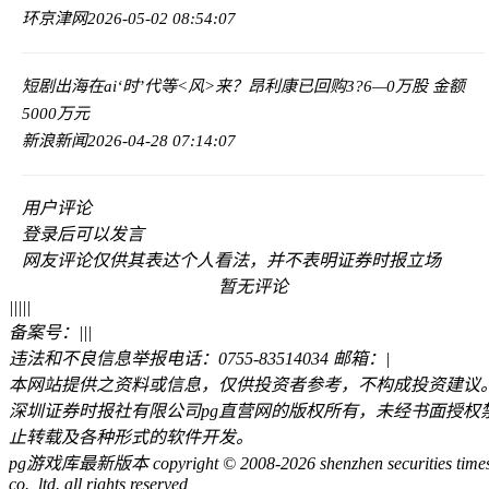
环京津网
2026-05-02 08:54:07
短剧出海在ai‘时’代等<风>来？
昂利康已回购3?6—0万股 金额
5000万元
新浪新闻
2026-04-28 07:14:07
用户评论
登录
后可以发言
网友评论仅供其表达个人看法，并不表明证券时报立场
暂无评论
|
|
|
|
|
备案号：
|
|
|
违法和不良信息举报电话：0755-83514034 邮箱：
|
本网站提供之资料或信息，仅供投资者参考，不构成投资建议
深圳证券时报社有限公司pg直营网的版权所有，未经书面授权
止转载及各种形式的软件开发。
pg游戏库最新版本 copyright © 2008-2026 shenzhen securities time
co., ltd. all rights reserved