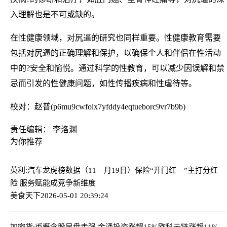
入理解也是不可或缺的。
在性健康领域，对尻逼的研究也同样重要。性健康教育需要
包括对尻逼的正确理解和保护，以确保个人和伴侣在性活动
中的?安全和愉悦。通过科学的性教育，可以减少因误解和禁
忌而引发的性健康问题，如性传播疾病和性虐待等。
校对：赵普(p6mu9cwfoix7yfddy4eqtueborc9vr7b9b)
责任编辑： 李洛渊
为你推荐
英利:汽车龙虎榜数据（11—月19日）
保险“开门红—”主打分红
险 服务赋能成竞争新维度
美食天下
2026-05-01 20:39:24
加密货;币概念股早盘走强 金涌投资涨超15%欧科云链涨超11%