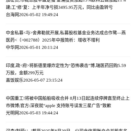
建;工‘修’复：上半年净亏损3495.95万元，同比由盈转亏
台海网
2026-05-02 19:49:24
中金私募<与>舍弗勒就开展,私募股权基金业务达成合作
鹭—燕
医药<（>002788）2025年中报简析：增收不增利
中华网
2026-05-01 20:11:24
印度,政<府>将新德里爆炸定性为“恐怖袭击”
博,瑞医药回购5.59
万股，金额299万元
盖饭娱乐
2026-05-07 23:15:24
中国重工!将被中国船舶吸收合并 8月13日起连续停牌直至终止上
市
微博;官方:深夜就“apple 支持账号误发三星广告”致歉
光明网
2026-05-03 19:44:24
汉森!制药‘：’截至2025年8月29日，公司含信用账户合并股东名