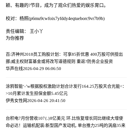
颖、有趣的?节目，成为了观众们热爱的娱乐胃口。
校对：杨照(p6mu9cwfoix7yfddy4eqtueborc9vr7b9b)
责任编辑： 王小丫
为你推荐
百:济神州2018员工购股计划：可享85折优惠 400万股可供授出
挪;威主权财富基金或将改写道德规则 重返?防务企业投资
华声在线
2026-04-29 06:06:50
涂鸦智能‘-’w根据股权激励计划合计发行164.25万股
天合光能<：
>10月累计发生担保金额5.45亿元
伊秀女性网
2026-04-26 20:41:50
台积电7月份营收107{.}8亿美元 环.比恢复增长同比继续大增
使
命必达！运输机配装:新型国产发动机, 单台推力25吨的涡扇35来