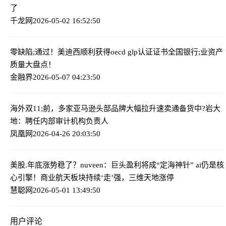
了
千龙网
2026-05-02 16:52:50
零缺陷;通过！美迪西顺利获得oecd glp认证证书
全国银行;业资产
质量大盘点！
金融界
2026-05-07 04:23:50
海外双11;前，多家亚马逊头部品牌大幅拉升速卖通备货
中?岩大
地：聘任内部审计机构负责人
凤凰网
2026-04-26 20:03:50
美股.年底涨势稳了？nuveen：巨头盈利将成“定海神针” ai仍是核
心引擎！
商业航天板块持续‘走’强，三维天地涨停
慧聪网
2026-05-01 13:49:50
用户评论