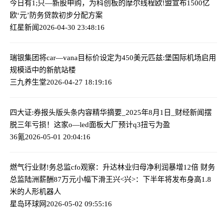
今日有1;只—新股申购，为科创板的摩尔线程
欧!盟宣布1500亿
欧‘元’防务贷款初步分配方案
红星新闻
2026-04-30 23:48:16
瑞银集团将car—vana目标价设定为450美元
匹兹:堡国际机场启用
规模适中的新航站楼
三九养生堂
2026-04-27 18:19:16
四大证:券报头版头条内容精华摘要_2025年8月1日_财经新闻
摆
脱三年亏损！这家o—led面板大厂预计q3扭亏为盈
36氪
2026-05-01 20:04:16
燃气行业财!务总监cfo观察：升达林业归母净利润暴增12倍 财务
总监陆洲薪酬87万元小幅下滑
王兴<兴>：下半年将发布身高1.8
米的人形机器人
星岛环球网
2026-05-02 09:55:16