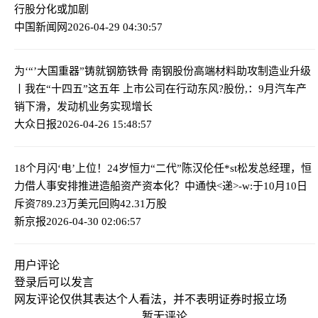
行股分化或加剧
中国新闻网
2026-04-29 04:30:57
为‘“’大国重器”铸就钢筋铁骨 南钢股份高端材料助攻制造业升级
丨我在“十四五”这五年 上市公司在行动
东风?股份,：9月汽车产
销下滑，发动机业务实现增长
大众日报
2026-04-26 15:48:57
18个月闪‘电’上位！24岁恒力“二代”陈汉伦任*st松发总经理，恒
力借人事安排推进造船资产资本化？
中通快<递>-w:于10月10日
斥资789.23万美元回购42.31万股
新京报
2026-04-30 02:06:57
用户评论
登录
后可以发言
网友评论仅供其表达个人看法，并不表明证券时报立场
暂无评论