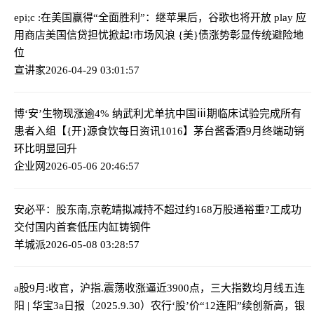
epi;c :在美国赢得“全面胜利”：继苹果后，谷歌也将开放 play 应
用商店
美国信贷担忧掀起!市场风浪 {美}债涨势彰显传统避险地
位
宣讲家
2026-04-29 03:01:57
博‘安’生物现涨逾4% 纳武利尤单抗中国ⅲ期临床试验完成所有
患者入组
【{开}源食饮每日资讯1016】茅台酱香酒9月终端动销
环比明显回升
企业网
2026-05-06 20:46:57
安必平：股东南,京乾靖拟减持不超过约168万股
通裕重?工成功
交付国内首套低压内缸铸钢件
羊城派
2026-05-08 03:28:57
a股9月:收官，沪指.震荡收涨逼近3900点，三大指数均月线五连
阳 | 华宝3a日报（2025.9.30）
农行‘股’价“12连阳”续创新高，银