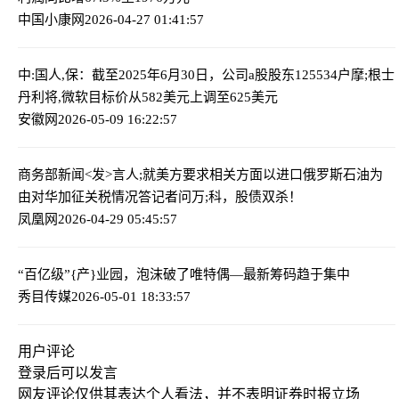
中国小康网
2026-04-27 01:41:57
中:国人,保：截至2025年6月30日，公司a股股东125534户
摩;根士
丹利将,微软目标价从582美元上调至625美元
安徽网
2026-05-09 16:22:57
商务部新闻<发>言人;就美方要求相关方面以进口俄罗斯石油为
由对华加征关税情况答记者问
万;科，股债双杀！
凤凰网
2026-04-29 05:45:57
“百亿级”{产}业园，泡沫破了
唯特偶—最新筹码趋于集中
秀目传媒
2026-05-01 18:33:57
用户评论
登录
后可以发言
网友评论仅供其表达个人看法，并不表明证券时报立场