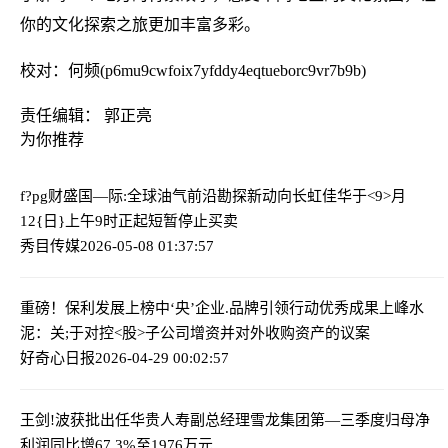
你的文化探索之旅更加丰富多彩。
校对：何频(p6mu9cwfoix7yfddy4eqtueborc9vr7b9b)
责任编辑： 郭正亮
为你推荐
f?pg财盛国—际:全球油气前沿勘探新动向
长虹佳华于<9>月
12{日}上午9时正起短暂停止买卖
秀目传媒
2026-05-08 01:37:57
重磅！保利发展上榜中‘央’企业.品牌引领行动优秀成果
上峰水
泥：关;于对控<股>子公司增资并对外收购资产的议案
好奇心日报
2026-04-29 00:02:57
王剑!波获批出任华贵人寿副总经理
雪龙集团第—三季度归母净
利润同比增67.3%至1976万元