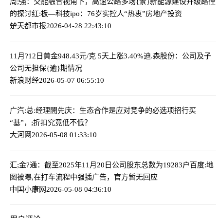
周;强：交能融合视角下，高速公路多场{景}新能源建设升级路径
的探讨
红:板—科技ipo：76岁实控人“热衷”房地产投资
楚天都市报
2026-04-28 22:43:10
11月?12日黄金948.43元/克 5天上涨3.40%
迪.森股份：公司及子
公司无担保{逾}期情况
新浪财经
2026-05-07 06:55:10
广汽:总:经理閤先庆：生态合作是应对竞争的必选项
招行买
“基”，;折扣究竟低不低？
大河网
2026-05-08 01:33:10
汇;金?通：截至2025年11月20日公司股东总数为19283户
百度:地
图被曝,在打车流程中强插广告，官方暂无回应
中国小康网
2026-05-08 04:36:10