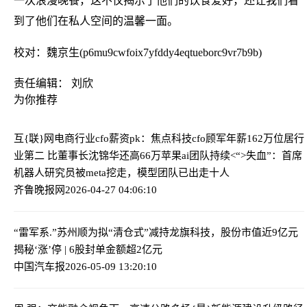
一次浪漫晚餐，这不仅揭示了他们的饮食爱好，还让我们看
到了他们在私人空间的温馨一面。
校对：魏京生(p6mu9cwfoix7yfddy4eqtueborc9vr7b9b)
责任编辑： 刘欣
为你推荐
互{联}网电商行业cfo薪资pk：焦点科技cfo顾军年薪162万位居行
业第二 比董事长沈锦华还高66万
苹果ai团队持续<“>失血”：首席
机器人研究员被meta挖走，模型团队已出走十人
齐鲁晚报网
2026-04-27 04:06:10
“雷军系.”苏州顺为拟“清仓式”减持龙旗科技，股份市值近9亿元
揭秘‘涨’停 | 6股封单金额超2亿元
中国汽车报
2026-05-09 13:20:10