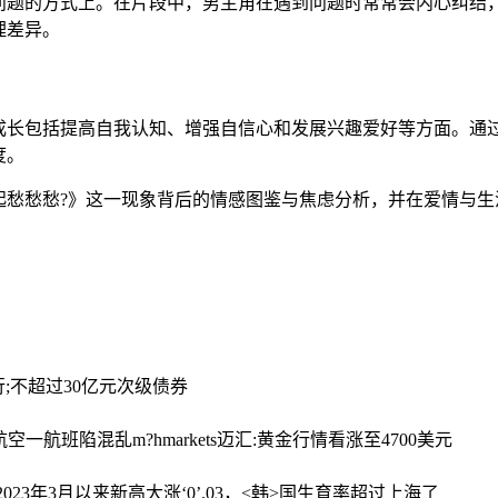
问题的方式上。在片段中，男主角在遇到问题时常常会内心纠结，
理差异。
成长包括提高自我认知、增强自信心和发展兴趣爱好等方面。通
度。
起愁愁愁?》这一现象背后的情感图鉴与焦虑分析，并在爱情与生
行;不超过30亿元次级债券
酋航空一航班陷混乱
m?hmarkets迈汇:黄金行情看涨至4700美元
023年3月以来新高
大涨‘0’.03，<韩>国生育率超过上海了