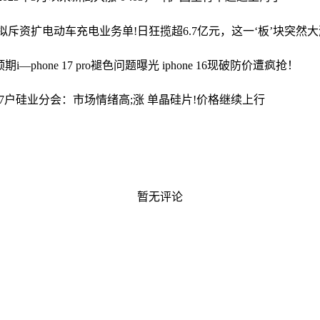
朔斌 拟斥资扩电动车充电业务
单!日狂揽超6.7亿元，这一‘板’块突然
预期
i—phone 17 pro褪色问题曝光 iphone 16现破防价遭疯抢！
7户
硅业分会：市场情绪高;涨 单晶硅片!价格继续上行
暂无评论