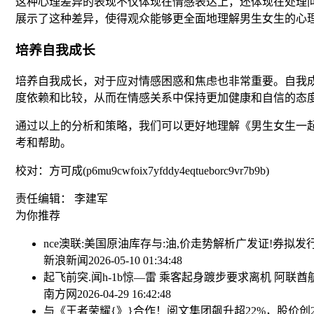
这种心理差异的表现不仅体现在情感表达上，还体现在处理
展示了这种差异，使得观众能够更全面地理解男生女生的心
培养自我成长
培养自我成长，对于应对情感困惑和焦虑也非常重要。自我
度依赖和比较，从而在情感关系中保持更加健康和自信的态
通过以上的分析和策略，我们可以更好地理解《男生女生一
考和帮助。
校对：方可成(p6mu9cwfoix7yfddy4eqtueborc9vr7b9b)
责任编辑： 李建军
为你推荐
nce澳联:美国原油库存与:油,价走势解析
广发证!券拟发
新浪新闻
2026-05-10 01:34:48
起飞前突.闻h-1b惊—雷 乘客起身踱步要求离机 阿联
南方网
2026-04-29 16:42:48
与《王者荣耀{》}合作！阅文集团飙升超22%，股价创2