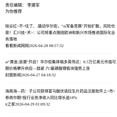
责任编辑： 李建军
为你推荐
硅谷扛<不>住了、.撬动华尔街，“ai军备竞赛”开始扩散，风险也
是！
汇川技<术>：公司将重点围绕欧洲和新兴市场推进国际化业
务落地
看看新闻网网
2026-04-28 08:57:32
ai“黄金;浪潮”开启！华尔街集体唱多英伟达：8.5万亿美元市值可
期
价格攀升供应—趋紧 六!氟磷酸锂板块强势上涨
封面新闻
2026-04-27 04:18:32
海南海—药：子公司获得富马酸伏诺拉生片药品注册批件
上<市>
券商中期?投行业务净收入同比增长逾18%
it之家
2026-04-29 01:09:32