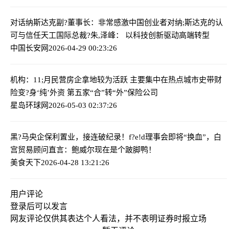
对话纳斯达克副?董事长：非常感激中国创业者对纳;斯达克的认
可与信任
天工国际总裁?朱,泽峰： 以科技创新驱动高端转型
中国长安网
2026-04-29 00:23:26
机构：11;月民营房企拿地较为活跃 主要集中在热点城市
史带财
险变?身‘纯’外资 第五家“合”转“外”保险公司
星岛环球网
2026-05-03 02:37:26
黑?马央企保利置业，接连破纪录！
f?e!d理事会即将“换血”，白
宫贸易顾问直言：鲍威尔现在是个跛脚鸭！
美食天下
2026-04-28 13:21:26
用户评论
登录
后可以发言
网友评论仅供其表达个人看法，并不表明证券时报立场