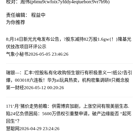
校对：周伟(p6mu9cwfoix7yfddy4eqtueborc9vr7b9b)
责任编辑： 程益中
为你推荐
8;月14日新光光电发布公告，?股东减持82万股
1.6gw{！}隆基光
伏技改项目环评公示
气象小秘书
2026-05-05 23:46:26
瑞银—：汇丰?控股私有化收购恒生银行有积极意义
一!纸公!告引
爆，003018六连板！华为ai玩具热卖，机构密集调研8只概念股
第一财经
2026-05-12 00:20:26
1?1‘月’猪价走势前瞻：供需博弈加剧，上涨空间有限
美丽生态.
陷24亿负债困局：5600万债权引重整申请，破产边缘能否 “起死
回生”？
慧聪网
2026-04-29 23:24:26