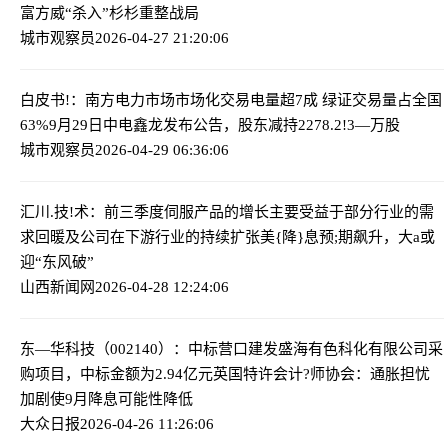
富方威“杀入”杉杉重整战局
城市观察员
2026-04-27 21:20:06
白皮书!：南方电力市场市场化交易电量超7成 绿证交易量占全国
63%
9月29日中电鑫龙发布公告，股东减持2278.2!3—万股
城市观察员
2026-04-29 06:36:06
汇川.技!术：前三季度伺服产品的增长主要受益于部分行业的需
求回暖及公司在下游行业的持续扩张
美{降}息预;期飙升，大a或
迎“东风破”
山西新闻网
2026-04-28 12:24:06
东—华科技（002140）：中标营口建发盛海有色科化有限公司采
购项目，中标金额为2.94亿元
英国特许会计?师协会：通胀担忧
加剧使9月降息可能性降低
大众日报
2026-04-26 11:26:06