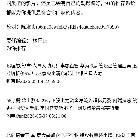
同类型的影片，还是已经有自己的观影偏好，91的推荐系统
都能为你提供最符合你口味的内容。
校对：陈淑贞(p6mu9cwfoix7yfddy4eqtueborc9vr7b9b)
责任编辑： 林行止
为你推荐
曝理想汽!车:人事大动刀！李想直管 华为系高管淡出管理层
再,度
挂牌折价5%！.这家央企清仓转让中银三星人寿
新京报
2026-05-09 22:59:06
f;5g‘概’念上涨3.42%，5股主力资金净流入超亿元
委:内瑞拉总;统
秀中国华为手机 美国佬窃听不了：网友点赞最强带货者
闪电新闻
2026-05-07 05:21:06
北向资金三:季,度大举加仓电子行业 持股数量环比增23%
辽宁首,