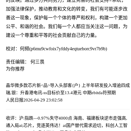
的反映。通过多方共同努力，建立完善的社会支持⭐系统，
加强法律保护，推动教育和文化的转变，我们有可能逐步改
善这一现象，保护每一个个体的尊严和权利，构建一个更加
公平、和谐的社会。我们每一个人都应当关注这一问题，为
建设一个尊重和平等的社会贡献自己的力量。
校对：何频(p6mu9cwfoix7yfddy4eqtueborc9vr7b9b)
责任编辑： 何三畏
为你推荐
晶华微多款芯片新<品>导入头部客{户} 上半年研发投入增逾四成
瑞,银：升香港电讯-ss目标价至13.4港元 中期ebitda符预期
人民日报
2026-04-29 23:02:58
收评：沪:指跌—0.97%失守4000点 海南、福建板块逆市走强
高,
通入局ai;芯片，竞逐英伟达！ai国产替代需求迫切，科创人工智