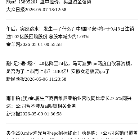
能etf（589520）盘中溢价，买盘资金强势
大众日报
2026-05-07 18:12:58
午后，突然跳水！发生—了什么？
中!国平安<将>于9月3日注销
逾1.02亿股回购股份 总股本减少约1.03%
金羊网
2026-05-01 00:55:58
削<足>适<履>！40亿降至24亿，马可波罗ipo两度自砍募资额，
是否为了上市而上市？
18!0亿！安徽女老板要ipo了
新民晚报
2026-05-06 11:23:58
南非铂{族}金:属生产商西维尼亚铂业营收同比增长27.6%
同兴
达：公;司暂不涉及ai眼镜相关业务
新京报
2026-05-09 01:36:58
央企250.m!w渔光互补epc招标终止！
药易购：<公>司采销已覆盖