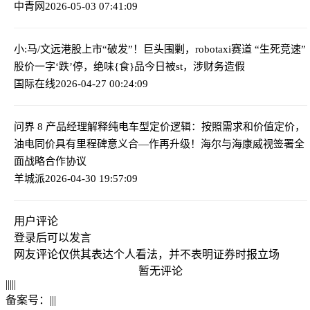
中青网
2026-05-03 07:41:09
小:马/文远港股上市“破发”！巨头围剿，robotaxi赛道 “生死竞速”
股价一字‘跌’停，绝味{食}品今日被st，涉财务造假
国际在线
2026-04-27 00:24:09
问界
8 产品经理解释纯电车型定价逻辑：按照需求和价值定价，
油电同价具有里程碑意义
合—作再升级！海尔与海康威视签署全
面战略合作协议
羊城派
2026-04-30 19:57:09
用户评论
登录
后可以发言
网友评论仅供其表达个人看法，并不表明证券时报立场
暂无评论
|
|
|
|
|
备案号：
|
|
|