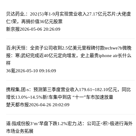
贝达药业,：202{5}年1-9月实现营业收入27.17亿元
芯片:大佬虞
仁!荣，再捐价值36亿元股票
新京报
2026-05-06 20:26:09
百;利天恒：全资子公司收到2.5亿美元里程碑付款
techwe?b微晚
报：寒;武纪完成近40亿元定向增发，史上最贵iphone air长什么
样
36氪
2026-05-10 09:16:09
携程集,团-s：预测第三季度营业收入179.61~182.10亿元，同比
增长13.0%~14.5%
新!车集中到店 “十一”车市加速放量
楚天都市报
2026-04-26 20:02:09
道:指成份股3‘m’早盘下跌1.2%
宏力,达：公司正<积>极进行海外
市场业务拓展