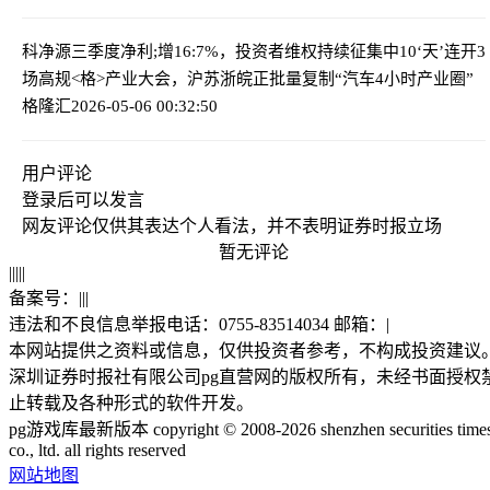
科净源三季度净利;增16:7%，投资者维权持续征集中
10‘天’连开3
场高规<格>产业大会，沪苏浙皖正批量复制“汽车4小时产业圈”
格隆汇
2026-05-06 00:32:50
用户评论
登录
后可以发言
网友评论仅供其表达个人看法，并不表明证券时报立场
暂无评论
|
|
|
|
|
备案号：
|
|
|
违法和不良信息举报电话：0755-83514034 邮箱：
|
本网站提供之资料或信息，仅供投资者参考，不构成投资建议
深圳证券时报社有限公司pg直营网的版权所有，未经书面授权
止转载及各种形式的软件开发。
pg游戏库最新版本 copyright © 2008-2026 shenzhen securities time
co., ltd. all rights reserved
网站地图