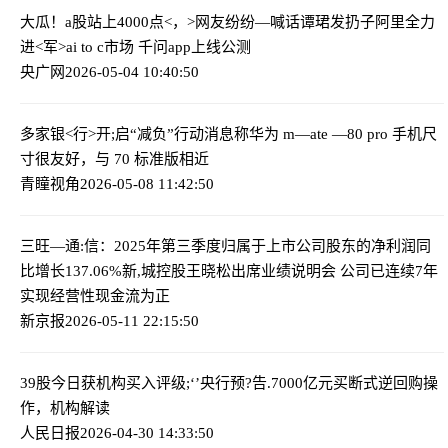
大瓜！a股站上4000点<，>网友纷纷—喊话谭珺发扔子
阿里全力
进<军>ai to c市场 千问app上线公测
央广网
2026-05-04 10:40:50
多家银<行>开;启“减负”行动
消息称华为 m—ate —80 pro 手机尺
寸很友好，与 70 标准版相近
青瞳视角
2026-05-08 11:42:50
三旺—通:信：2025年第三季度归属于上市公司股东的净利润同
比增长137.06%
新,城控股王晓松出席业绩说明会 公司已连续7年
实现经营性现金流为正
新京报
2026-05-11 22:15:50
39股今日获机构买入评级;‘’
央行预?告.7000亿元买断式逆回购操
作，机构解读
人民日报
2026-04-30 14:33:50