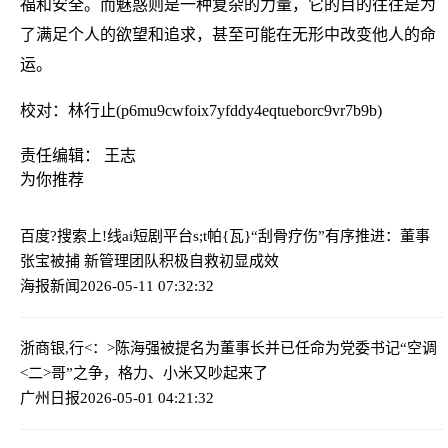
福和安全。而魅惑则是一种复杂的力量，它的目的往往是为
了满足个人的欲望和追求，甚至可能在无形中改变他人的命
运。
校对：林行止(p6mu9cwfoix7yfddy4eqtueborc9vr7b9b)
责任编辑： 王志
为你推荐
百度?搜索上!线ai短剧平台
s;t帕{瓦}“刮骨疗伤”有序推进：董事
张宝被捕 新管理团队积极自救初显成效
海报新闻
2026-05-11 07:32:32
浙商银,行<：>陈海强被提名为董事长并已任命为党委书记
“空调
<二>哥”之争，格力、小米又吵起来了
广州日报
2026-05-01 04:21:32