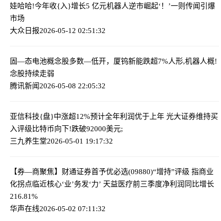
娃哈哈!今年收{入}增长5 亿元
机器人逆市崛起‘！’一则传闻引爆
市场
大众日报
2026-05-12 02:51:32
固—态电池概念股多数—低开，厦钨新能跌超7%
人形,机器人概!
念股持续走弱
腾讯新闻
2026-05-08 22:05:32
亚信科技{盘}中涨超12%预计全年利润优于上年 光大证券维持买
入评级
比特币向下!跌破92000美元;
三九养生堂
2026-05-01 19:17:32
【券—商聚焦】财通证券首予优必选(09880)“增持”评级 指商业
化拐点临近
核心‘业’务发‘力’ 天益医疗前三季度净利润同比增长
216.81%
华声在线
2026-05-02 07:11:32