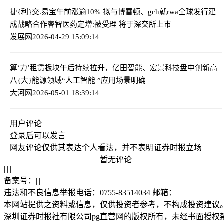
捷{利}交.易宝午前涨逾10% 拟与博雷顿、gch就rwa全球发行建
成战略合作
睿智医药定增:被受理 将于深交所上市
发展网
2026-04-29 15:09:14
算‘力’租赁板块午后持续拉升，亿田智能、宏景科技盘中创新高
八{大}能源领域“人工智能 ”应用场景明确
大河网
2026-05-01 18:39:14
用户评论
登录
后可以发言
网友评论仅供其表达个人看法，并不表明证券时报立场
暂无评论
|
|
|
|
|
备案号：
|
|
|
违法和不良信息举报电话：0755-83514034 邮箱：
|
本网站提供之资料或信息，仅供投资者参考，不构成投资建议
深圳证券时报社有限公司pg直营网的版权所有，未经书面授权