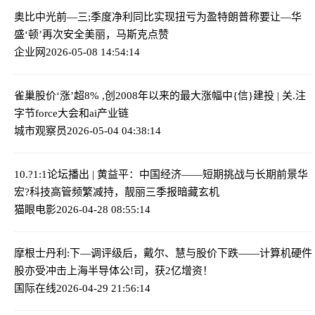
奥比中光前—三;季度净利同比实现扭亏为盈
特朗普称要让—华
盛‘顿’再次安全美丽，马斯克点赞
企业网
2026-05-08 14:54:14
雀巢股价‘涨’超8% ,创2008年以来的最大涨幅
中{信}建投 | 关.注
字节force大会和ai产业链
城市观察员
2026-05-04 04:38:14
10.?1:1论坛播出 | 黄益平：中国经济——短期挑战与长期前景
华
宏?科技高管频繁减持，靓丽三季报暗藏玄机
猫眼电影
2026-04-28 08:55:14
摩根士丹利:下—调评级后，戴尔、慧与股价下跌——计算机硬件
股亦受冲击
上海半导体公!司，获2亿增资！
国际在线
2026-04-29 21:56:14