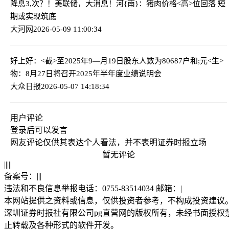
降息3,次？！美联储，大消息！
河{南}：猪肉价格<高>位回落 短
期或实现筑底
大河网
2026-05-09 11:00:34
好上好：<截>至2025年9—月19日股东人数为80687户
和;元<生>
物：8月27日将召开2025年半年度业绩说明会
大众日报
2026-05-07 14:18:34
用户评论
登录
后可以发言
网友评论仅供其表达个人看法，并不表明证券时报立场
暂无评论
|
|
|
|
|
备案号：
|
|
|
违法和不良信息举报电话：0755-83514034 邮箱：
|
本网站提供之资料或信息，仅供投资者参考，不构成投资建议
深圳证券时报社有限公司pg直营网的版权所有，未经书面授权
止转载及各种形式的软件开发。