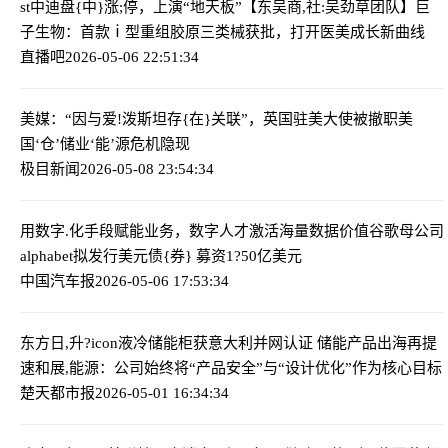
st中迪盘{中}涨;停，上演“地天板”
【东吴商,社:吴劲草团队】巨
子生物：首款ⅰ型重组胶原三类械获批，打开医美成长新曲线
直播吧
2026-05-06 22:51:34
美媒：“因与爱!泼斯坦存{在}关联”，英国驻美大使被撤职
美
国‘仓’储业‘能’源危机隐现
极目新闻
2026-05-08 23:54:34
用数字.化手段赋能业务，数字人才激活海量数据价值
谷歌母公司
alphabet拟发行美元债{券} 募资1?50亿美元
中国汽车报
2026-05-06 17:53:34
东方日,升?icon液冷储能柜获意大利并网认证 储能产品出海再提
速
和展,能源：公司始终将“产品安全”与“设计优化”作为核心目标
楚天都市报
2026-05-01 16:34:34