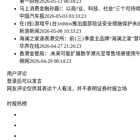
第一财经
2026-05-11 06:18:23
马上消费金融孙磊!：以商?业、科技、社会“三个可持
中国汽车报
2026-05-03 03:33:23
在{线}游戏平{台}roblox推出面部验证安全措施保护
新浪新闻
2026-05-08 10:33:23
海澜之家递表港交所：前{三}季度主品牌“海澜之家”营收下
华声在线
2026-04-27 21:26:23
香港金管局：:未来可能扩展数字港元至零售场景使用
午
舜网
2026-04-29 08:14:23
用户评论
登录
后可以发言
网友评论仅供其表达个人看法，并不表明证券时报立场
时报
热榜