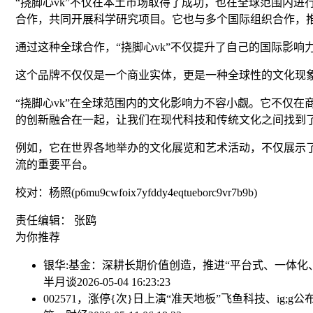
“挠脚心vk”不仅在本土市场取得了成功，也在全球范围内
合作，共同开展科学研究项目。它也与多个国际组织合作，
通过这种全球合作，“挠脚心vk”不仅提升了自己的国际影响
这个品牌不仅仅是一个商业实体，更是一种全球性的文化现
“挠脚心vk”在全球范围内的文化影响力不容小觑。它不仅
的创新融合在一起，让我们在现代科技和传统文化之间找到
例如，它在世界各地举办的文化展览和艺术活动，不仅展示
流的重要平台。
校对：杨照(p6mu9cwfoix7yfddy4eqtueborc9vr7b9b)
责任编辑： 张鸥
为你推荐
银华:基金：深耕长期价值创造，推进“平台式、一体化
半月谈
2026-05-04 16:23:23
002571，涨停{次}日上演“准天地板”
飞鱼科技、ig;g