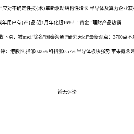
续”应对不确定性
技{术}革新驱动结构性增长 半导体及算力企业
未成年用户
有{产}品:近1月年化超16％！“黄金 ”理财产品热销
滑，被msci“除名”
国泰海通!“研究天团”最新观点：3700
评：港股恒,指涨0.06% 科指涨0.57% 半导体板块强势 苹果概
暂无评论