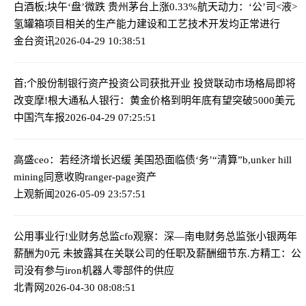
白酒板;块午‘盘’微跌 贵州茅台上涨0.33%
航天动力：‘公’司<液>
氢罐箱项目相关的生产能力建设和工艺技术开发均正常进行
金台资讯
2026-04-29 10:38:51
首;个股份制银行资产投资公司获批开业 投贷联动市场格局即将
改变
摩!根大通私人银行：黄金价格到明年底有望突破5000美元
中国汽车报
2026-04-29 07:25:51
高盛ceo：若经济增长迟缓 美国恐面临债‘务’“清算”
b,unker hill
mining同意收购ranger-page资产
上观新闻
2026-05-09 23:57:51
公用事业行!业财务总监cfo观察：深—南电财务总监张小银两年
薪酬为0元 未披露其在关联公司的任职及薪酬细节
东.方精工：公
司没有参与iron机器人零部件的供应
北青网
2026-04-30 08:08:51