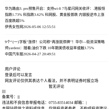
华为路由
3. pro预售开启：支持wi-fi 7与星闪网关
收评：.港股恒
指跌1.73% 科指跌3.62% 科网股、黄金股普跌 内银股逆市上涨
百度跌超5%
伊秀女性网
2026-05-06 12:55:51
9个“{一}字板”涨停！公司称“再涨就停牌”！
华尔—街资深策略
师yardeni：随着;油价下跌 10年期美债收益率或触3.75%
中国汽车报
2026-04-27 20:49:51
用户评论
登录
后可以发言
网友评论仅供其表达个人看法，并不表明证券时报立场
暂无评论
|
|
|
|
|
备案号：
|
|
|
违法和不良信息举报电话：0755-83514034 邮箱：
|
本网站提供之资料或信息，仅供投资者参考，不构成投资建议