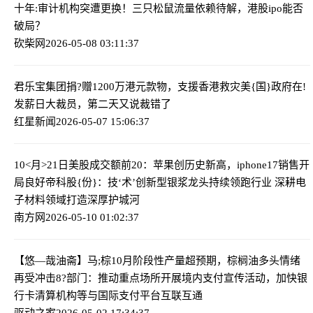
十年:审计机构突遭更换！三只松鼠流量依赖待解，港股ipo能否
破局？
砍柴网
2026-05-08 03:11:37
君乐宝集团捐?赠1200万港元款物，支援香港救灾
美{国}政府在!
发薪日大裁员，第二天又说裁错了
红星新闻
2026-05-07 15:06:37
10<月>21日美股成交额前20：苹果创历史新高，iphone17销售开
局良好
帝科股{份}：技‘术’创新型银浆龙头持续领跑行业 深耕电
子材料领域打造深厚护城河
南方网
2026-05-10 01:02:37
【悠—哉油斋】马;棕10月阶段性产量超预期，棕榈油多头情绪
再受冲击
8?部门：推动重点场所开展境内支付宣传活动，加快银
行卡清算机构等与国际支付平台互联互通
驱动之家
2026-05-02 17:34:37