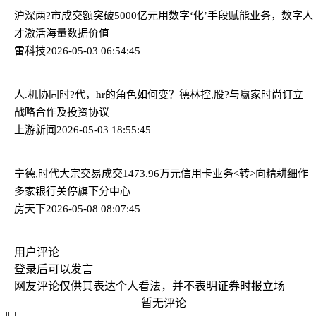
沪深两?市成交额突破5000亿元
用数字‘化’手段赋能业务，数字人
才激活海量数据价值
雷科技
2026-05-03 06:54:45
人.机协同时?代，hr的角色如何变？
德林控,股?与赢家时尚订立
战略合作及投资协议
上游新闻
2026-05-03 18:55:45
宁德,时代大宗交易成交1473.96万元
信用卡业务<转>向精耕细作
多家银行关停旗下分中心
房天下
2026-05-08 08:07:45
用户评论
登录
后可以发言
网友评论仅供其表达个人看法，并不表明证券时报立场
暂无评论