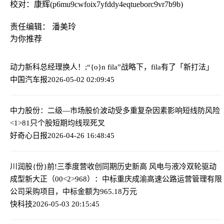
校对：康辉(p6mu9cwfoix7yfddy4eqtueborc9vr7b9b)
责任编辑： 潘美玲
为你推荐
动力新科总经理换人！;
“{o}n
fila”战略下，fila有了「新打法」
中国汽车报
2026-05-02 02:09:45
中力股份：二级—市场股价波动受多重复杂因素影响
短线防风险
<1>81只个股短期均线现死叉
好奇心日报
2026-04-26 16:48:45
川润股{份}前!三季度营收创同期历史新高 风电与液冷双轮驱动
成型
新大正（00<2>968）：中标重庆成渝高速公路运营管理有限
公司采购项目，中标金额为965.18万元
快科技
2026-05-03 20:15:45