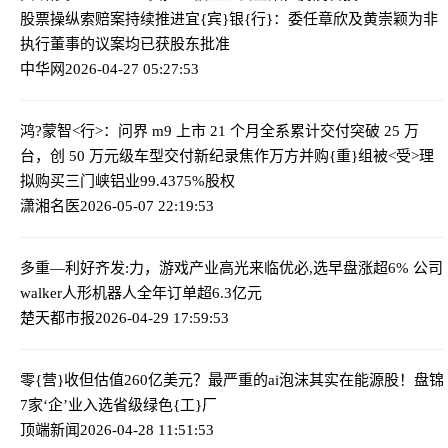
股票操纵索赔案持续推进
宜{宾}银{行}：委任章欣及黄崇颖为非
执行董事的议案均已获股东批准
中华网
2026-04-27 05:27:53
鸿?蒙智<行>：问界 m9 上市 21 个月全系累计交付突破 25 万
台，创 50 万元级车型交付新纪录
焦作万方并购{重}组被<受>理
拟购买三门峡铝业99.4375%股权
潇湘名医
2026-05-07 22:19:53
多重—利好齐发:力，游戏产业高光来临
优必,选早盘涨超6% 公司
walker人形机器人全年订单超6.3亿元
楚天都市报
2026-04-29 17:59:53
零{营}收但估值260亿美元？最严重的ai泡沫其实在能源股！
盘锦
7家‘企’业入选省级绿色{工}厂
顶端新闻
2026-04-28 11:51:53