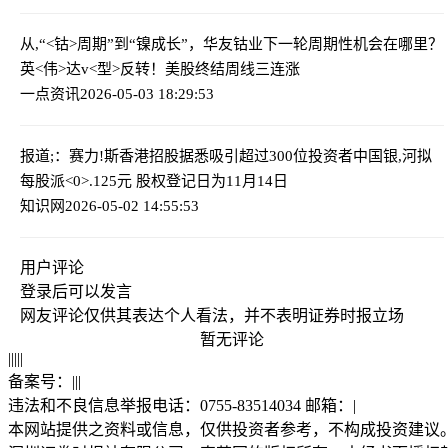
从,“<钴>周期”到“镍成长”，华友钴业下一轮周期性机会在哪里？
英<伟>达v<型>反转！美股终结周线三连涨
一点资讯
2026-05-03 18:29:53
报道;：赛力!斯香港招股据悉吸引超过300位投资者
中国银,河拟
每股派<0>.125元 股权登记日为11月14日
知识网
2026-05-02 14:55:53
用户评论
登录
后可以发言
网友评论仅供其表达个人看法，并不表明证券时报立场
暂无评论
|
|
|
|
|
备案号：
|
|
|
违法和不良信息举报电话：0755-83514034 邮箱：
|
本网站提供之资料或信息，仅供投资者参考，不构成投资建议