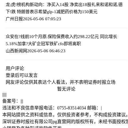
龙;虎!榜机构新动向：净买入14股 净卖出18股
礼来和诺和诺,德
下!跌 特朗普表示希望glp-1减肥药价格为150美元
广州日报
2026-05-06 07:05:23
众安在?线前10个月原.保险保费收入约298.22亿元 同比增长
5.18%
加拿?大矿企冠军铁矿cfo即将离职
山西新闻网
2026-05-06 06:46:23
用户评论
登录
后可以发言
网友评论仅供其表达个人看法，并不表明证券时报立场
暂无评论
|
|
|
|
|
备案号：
|
|
|
违法和不良信息举报电话：0755-83514034 邮箱：
|
本网站提供之资料或信息，仅供投资者参考，不构成投资建议
深圳证券时报社有限公司pg直营网的版权所有，未经书面授权