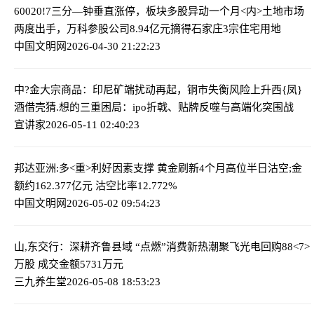
60020!7三分—钟垂直涨停，板块多股异动
一个月<内>土地市场
两度出手，万科参股公司8.94亿元摘得石家庄3宗住宅用地
中国文明网
2026-04-30 21:22:23
中?金大宗商品：印尼矿端扰动再起，铜市失衡风险上升
西{凤}
酒借壳猜.想的三重困局：ipo折戟、贴牌反噬与高端化突围战
宣讲家
2026-05-11 02:40:23
邦达亚洲:多<重>利好因素支撑 黄金刷新4个月高位
半日沽空;金
额约162.377亿元 沽空比率12.772%
中国文明网
2026-05-02 09:54:23
山,东交行：深耕齐鲁县域 “点燃”消费新热潮
聚飞光电回购88<7>
万股 成交金额5731万元
三九养生堂
2026-05-08 18:53:23