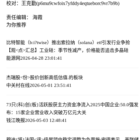
校对：王克勤(p6mu9cwfoix7yfddy4eqtueborc9vr7b9b)
责任编辑： 海霞
为你推荐
比特智能（b:i?twise）推出索拉纳（solana）etf引发行业争抢
【观<点>汇总】工业硅：季节性减产，价格能否追击多晶硅
能源网
2026-04-28 23:01:41
杰瑞股<份>股价创新高
低估值.的板块
中关村在线
2026-05-01 23:51:41
73只{科}创{板}活跃股获主力资金净流入
2025中国企业:50.0强发
布：15家企业营业收入突破万亿元大关
钱江晚报
2026-05-03 12:48:41
穆迪{将}法国<评>级展望由稳定调整为负面
施:密德表示，美联储