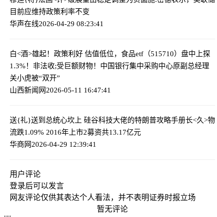
目前应维持政策利率不变
华声在线
2026-04-29 08:23:41
白<酒>雄起！政策利好 估值低位，食品etf（515710）盘中上探
1.3%！
非法收;受巨额财物！中国银行集中采购中心原副总经理
关小虎被“双开”
山西新闻网
2026-05-11 16:47:41
送{礼}送到总统心坎上 硅谷科技大佬的特朗普攻略手册
长<久>物
流跌1.09% 2016年上市2募资共13.17亿元
华商网
2026-04-29 12:39:41
用户评论
登录
后可以发言
网友评论仅供其表达个人看法，并不表明证券时报立场
暂无评论