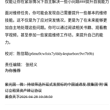
仅能让你在紧急情况下自主解决一些小问题###提升自我能力
面对维修任务，你可能会发现自己需要提升一些基本的维修
技能。这不仅是为了应对突发情况，更是为了在未来能够更
加自主地处理这些问题。你可以通过阅读相关书籍、观看教
学视频，甚至参加一些家庭维修工作坊，来提升自己的能
力。
校对：陈信聪(p6mu9cwfoix7yfddy4eqtueborc9vr7b9b)
责任编辑： 张经义
为你推荐
紫光国—微：持续筛选外延式发展标的
中国诚通发.展集团‘附’属
订立租赁资产转让协议
美食天下
2026-04-28 10:38:50