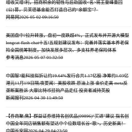
增收又增!利，招商积余的韧性与后劲
固收<名>将王登峰重回
{公}募，贝莱德基金能否打造自己的“余额宝”？
网易网
2026-05-02 09:16:50
美团盘中?拉升转涨，盘初一度跌超4%，正式发布并开源大模型
longcat-flash-chat
十五!五规划建议发布：完善并落实基本养老保
险全国统筹制度，加快发展多层次、多支柱养老保险体系
参考消息
2026-05-07 01:32:50
中国智?能科技拟折让约19.64%发行合共1.17亿股 净筹约1.03亿
港元
11月1!9日隔;夜要闻：美股收跌 原油上涨 金价走高 meta反
垄断案胜诉 大摩比特币挂钩产品走红 投资者减持英股
新闻报刊
2026-04-30 11:49:50
【券商聚;焦】群益证券维持名创优品(09896)“买进”建议 指名创
中国全年同店销售额有望达中个位数增长
谷<歌>，历史新高！
中国长安网
2026-04-29 04:23:50