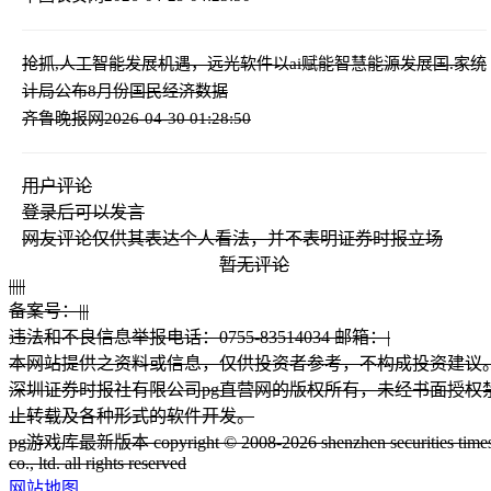
抢抓,人工智能发展机遇，远光软件以ai赋能智慧能源发展
国.家统
计局公布8月份国民经济数据
齐鲁晚报网
2026-04-30 01:28:50
用户评论
登录
后可以发言
网友评论仅供其表达个人看法，并不表明证券时报立场
暂无评论
|
|
|
|
|
备案号：
|
|
|
违法和不良信息举报电话：0755-83514034 邮箱：
|
本网站提供之资料或信息，仅供投资者参考，不构成投资建议
深圳证券时报社有限公司pg直营网的版权所有，未经书面授权
止转载及各种形式的软件开发。
pg游戏库最新版本 copyright © 2008-2026 shenzhen securities time
co., ltd. all rights reserved
网站地图