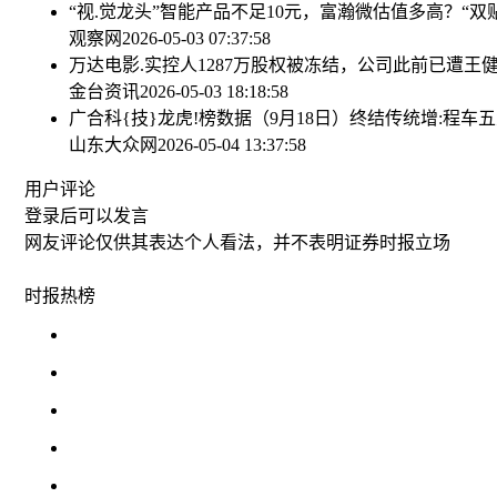
“视.觉龙头”智能产品不足10元，富瀚微估值多高？
“双
观察网
2026-05-03 07:37:58
万达电影.实控人1287万股权被冻结，公司此前已遭王
金台资讯
2026-05-03 18:18:58
广合科{技}龙虎!榜数据（9月18日）
终结传统增:程车
山东大众网
2026-05-04 13:37:58
用户评论
登录
后可以发言
网友评论仅供其表达个人看法，并不表明证券时报立场
时报
热榜