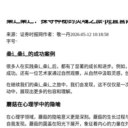
您当前的位置： > >
喿辶喿辶：探寻神秘的灵魂之旅-pg直营
来源：
证券时报网
作者：
敬一丹
2026-05-12 10:18:58
字号
喿辶喿辶的成功案例
很多人在实践喿辶喿辶后，都有了显著的成长和进步。例如
成功。还有一位艺术家通过自然观察，从自然中汲取灵感，
在继续我们的喿辶喿辶之旅中，我们会发现，这不仅仅是一
动中，展现出更多的包容和理解。
蘑菇在心理学中的隐喻
在心理学领域，蘑菇的隐喻意义更是深刻。蘑菇的生长过程
自我发现。蘑菇的菌盖在阳光下展开，象征着内心的力量在外