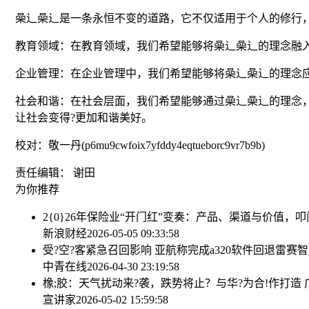
喿辶喿辶是一条永恒不变的道路，它不仅适用于个人的修行
教育领域：在教育领域，我们希望能够将喿辶喿辶的理念融
企业管理：在企业管理中，我们希望能够将喿辶喿辶的理念应
社会和谐：在社会层面，我们希望能够通过喿辶喿辶的理念
让社会变得?更加和谐美好。
校对：敬一丹(p6mu9cwfoix7yfddy4eqtueborc9vr7b9b)
责任编辑： 谢田
为你推荐
2{0}26年保险业“开门红”变奏：产品、渠道与价值，
新浪财经
2026-05-05 09:33:58
受?空?客紧急召回影响 亚航称完成a320软件回退
雷赛智
中青在线
2026-04-30 23:19:58
橡;胶：天气扰动来?袭，跌势将止？
与华?为合!作打造
宣讲家
2026-05-02 15:59:58